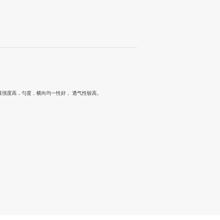
破强度高，匀度，横向均一性好， 透气性较高。