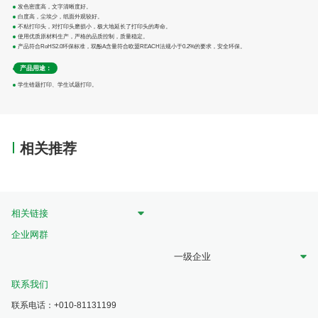
发色密度高，文字清晰度好。
白度高，尘埃少，纸面外观较好。
不粘打印头，对打印头磨损小，极大地延长了打印头的寿命。
使用优质原材料生产，严格的品质控制，质量稳定。
产品符合RoHS2.0环保标准，双酚A含量符合欧盟REACH法规小于0.2%的要求，安全环保。
产品用途：
学生错题打印、学生试题打印。
相关推荐
相关链接
企业网群
一级企业
联系我们
联系电话：+010-81131199