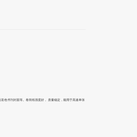
及彩色书刊封面等。卷筒纸强度好， 质量稳定，能用于高速单张